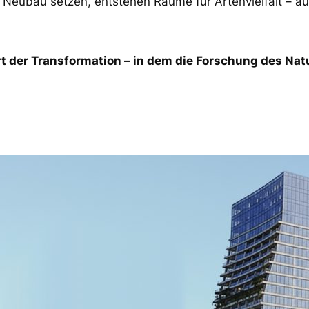
Neubau setzen, entstehen Räume für Artenvielfalt – a
rt der Transformation – in dem die Forschung des N