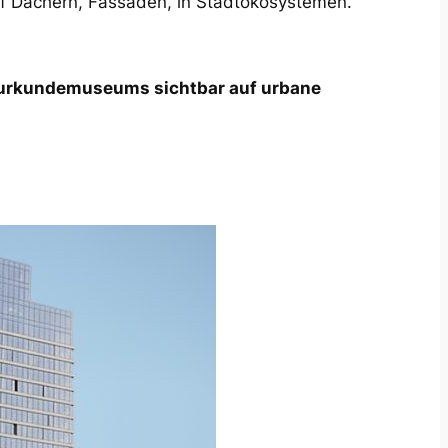
uf Dächern, Fassaden, in Stadtökosystemen.
aturkundemuseums sichtbar auf urbane